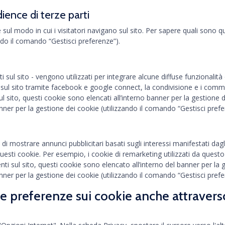
dience di terze parti
l modo in cui i visitatori navigano sul sito. Per sapere quali sono q
ando il comando “Gestisci preferenze”).
sul sito - vengono utilizzati per integrare alcune diffuse funzionalità de
sul sito tramite facebook e google connect, la condivisione e i comment
l sito, questi cookie sono elencati all’interno banner per la gestione 
anner per la gestione dei cookie (utilizzando il comando “Gestisci prefe
 mostrare annunci pubblicitari basati sugli interessi manifestati dagli
 questi cookie. Per esempio, i cookie di remarketing utilizzati da quest
i sul sito, questi cookie sono elencato all’interno del banner per la 
anner per la gestione dei cookie (utilizzando il comando “Gestisci prefe
tue preferenze sui cookie anche attravers