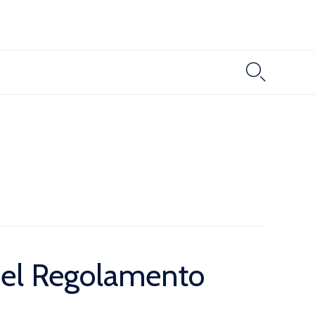

4 del Regolamento