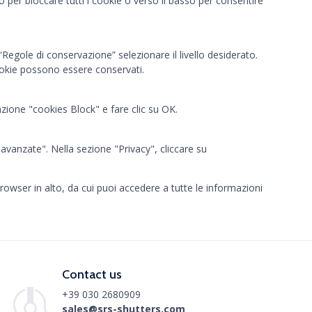
to per bloccare tutti i cookie o verso il basso per consentire
“Regole di conservazione” selezionare il livello desiderato.
 cookie possono essere conservati.
azione "cookies Block" e fare clic su OK.
avanzate". Nella sezione "Privacy", cliccare su
 browser in alto, da cui puoi accedere a tutte le informazioni
Contact us
+39 030 2680909
sales@srs-shutters.com