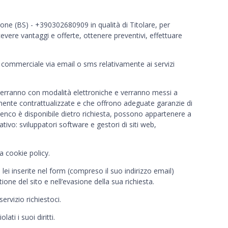
irone (BS) - +390302680909 in qualità di Titolare, per
ricevere vantaggi e offerte, ottenere preventivi, effettuare
ura commerciale via email o sms relativamente ai servizi
vverranno con modalità elettroniche e verranno messi a
armente contrattualizzate e che offrono adeguate garanzie di
 elenco è disponibile dietro richiesta, possono appartenere a
ativo: sviluppatori software e gestori di siti web,
a cookie policy.
 lei inserite nel form (compreso il suo indirizzo email)
one del sito e nell’evasione della sua richiesta.
ervizio richiestoci.
ti i suoi diritti.