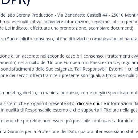
ario del sito Serena Production - Via Benedetto Castelli 44 - 25010 Mont
a titolo esemplificativo: richiedere informazioni, registrarsi al sito per 
 da Lei indicato, effettuare una prenotazione, scambiare documenti).
solo su Suo esplicito consenso, al fine di inviarLe comunicazioni di nat
uzione di un accordo; nel secondo caso è il consenso. I trattamenti a
attamento) nell’ambito dell’Unione Europea o in Paesi extra UE, regol
al soddisfacimento delle Sue esigenze. Tali Responsabili Esterni, il cui
ne dei servizi offerti tramite il presente sito (quali, a titolo esemplific
 e di marketing diretto, in maniera anonima, come meglio specificato dall
sui sistemi che erogano il presente sito,
cliccare qui
. Le informazioni da
 qualità di Responsabile esterno e che supporta il Titolare nella gesti
ormiamo che potrebbe non essere più possibile continuare a fornirLe il s
à Garante per la Protezione dei Dati, qualora ritenesse siano stati viola