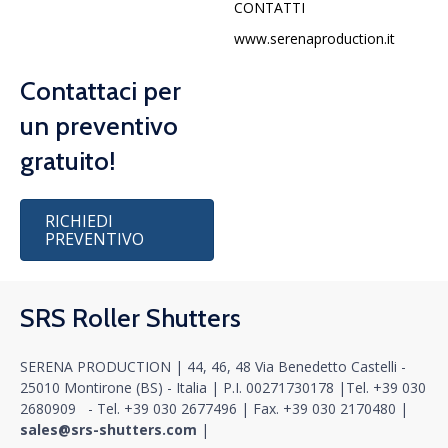
CONTATTI
www.serenaproduction.it
Contattaci per
un preventivo
gratuito!
RICHIEDI
PREVENTIVO
SRS Roller Shutters
SERENA PRODUCTION | 44, 46, 48 Via Benedetto Castelli -
25010 Montirone (BS) - Italia |
P.I. 00271730178
|
Tel.
+39 030
2680909
- Tel.
+39 030 2677496
|
Fax. +39 030 2170480
|
sales@srs-shutters.com
|