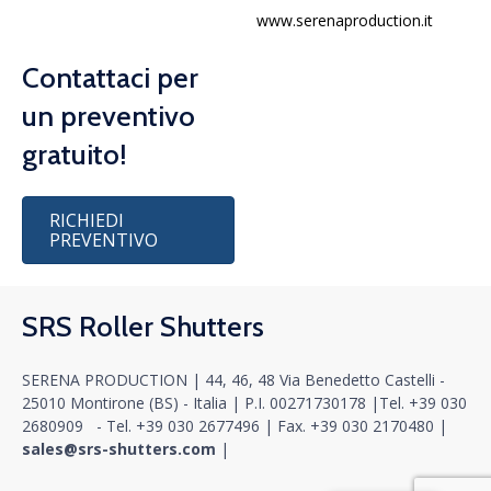
www.serenaproduction.it
Contattaci per
un preventivo
gratuito!
RICHIEDI
PREVENTIVO
SRS Roller Shutters
SERENA PRODUCTION | 44, 46, 48 Via Benedetto Castelli -
25010 Montirone (BS) - Italia |
P.I. 00271730178
|
Tel.
+39 030
2680909
- Tel.
+39 030 2677496
|
Fax. +39 030 2170480
|
sales@srs-shutters.com
|