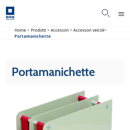

Skip
Home
>
Prodotti
>
Accessori
>
Accessori veicoli
>
to
Portamanichette
content
Portamanichette